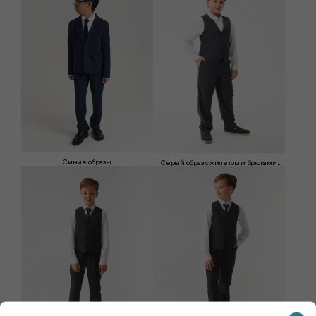
Синие образы
Серый образ с жилетом и брюками
(размер +)