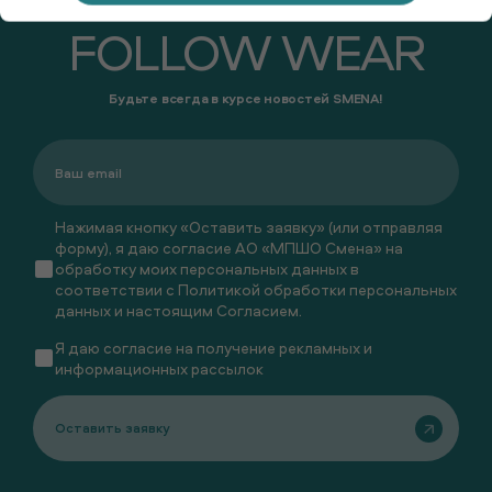
FOLLOW WEAR
Будьте всегда в курсе новостей SMENA!
Нажимая кнопку «Оставить заявку» (или отправляя
форму), я даю согласие АО «МПШО Смена» на
обработку моих персональных данных в
соответствии с
Политикой обработки персональных
данных
и настоящим
Согласием
.
Я даю
согласие
на получение рекламных и
информационных рассылок
Оставить заявку