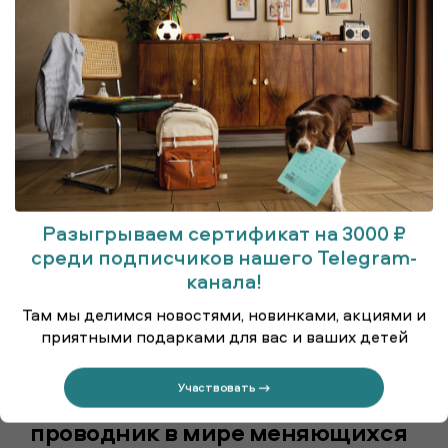
о нас
SMENA
Разыгрываем сертификат на 3000 ₽
среди подписчиков нашего Telegram-
канала!
Там мы делимся новостями, новинками, акциями и
приятными подарками для вас и ваших детей
Smena – навигатор в мире моды
Участвовать →
для детей и подростков, друг и
проводник в мире меняющихся