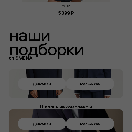
Жакет
5 399 ₽
наши
подборки
от
SMENA
Девочкам
Мальчикам
Школьные комплекты
Девочкам
Мальчикам