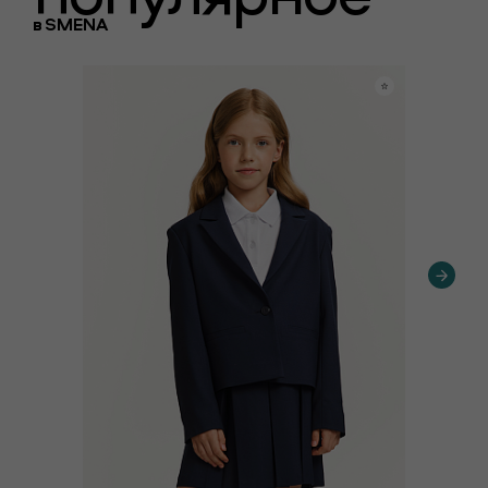
в
SMENA