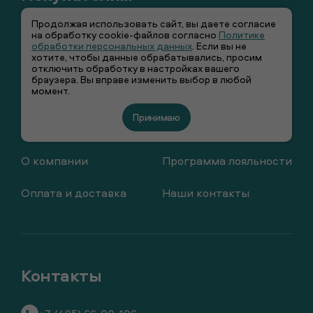
Продолжая использовать сайт, вы даете согласие
Адаптивная одежда
Сертификаты
на обработку cookie-файлов согласно
Политике
обработки персональных данных
. Если вы не
хотите, чтобы данные обрабатывались, просим
Сотрудничество
Гарантия
отключить обработку в настройках вашего
браузера. Вы вправе изменить выбор в любой
момент.
Наши магазины
Вакансии
Принимаю
Как купить
Возврат
О компании
Программа лояльности
Оплата и доставка
Наши контакты