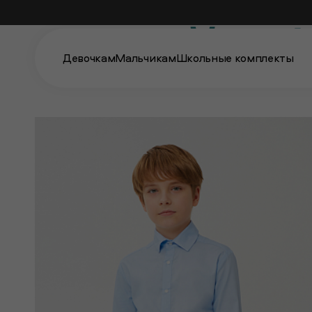
серый об
Девочкам
Мальчикам
Школьные комплекты