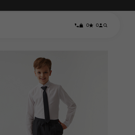
том
0
0