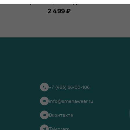
Сорочка с короткими рукавами
2 499 ₽
+7 (495) 66-00-106
info@smenawear.ru
Вконтакте
Telegram