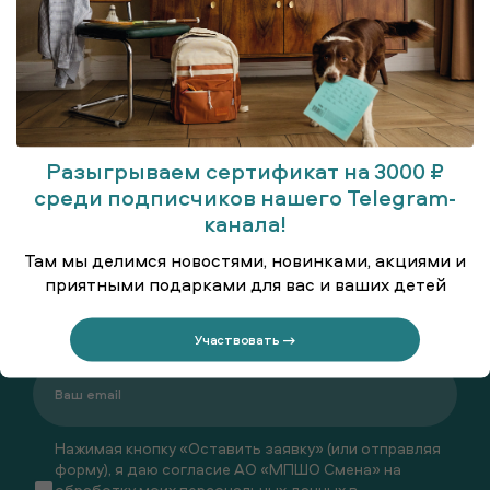
Шорты для старшеклассниц
Пальто
2 199 ₽
3 999 ₽
Разыгрываем сертификат на 3000 ₽
среди подписчиков нашего Telegram-
канала!
FOLLOW WEAR
Там мы делимся новостями, новинками, акциями и
приятными подарками для вас и ваших детей
Будьте всегда в курсе новостей SMENA!
Участвовать →
Нажимая кнопку «Оставить заявку» (или отправляя
форму), я даю согласие АО «МПШО Смена» на
обработку моих персональных данных в