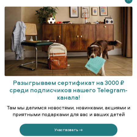
Платье с длинными рукавами
Платье с длинными рукавами
3 699 ₽
3 399 ₽
Разыгрываем сертификат на 3000 ₽
среди подписчиков нашего Telegram-
канала!
Там мы делимся новостями, новинками, акциями и
приятными подарками для вас и ваших детей
Платье с длинными рукавами
Платье с длинными рукавами
3 699 ₽
3 999 ₽
Участвовать →