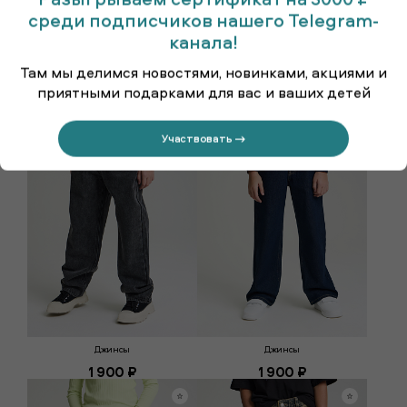
среди подписчиков нашего Telegram-
канала!
Там мы делимся новостями, новинками, акциями и
Джинсы
Джинсы
приятными подарками для вас и ваших детей
1 900 ₽
1 900 ₽
Участвовать →
Джинсы
Джинсы
1 900 ₽
1 900 ₽