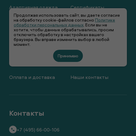
Адаптивная одежда
Сертификаты
Продолжая использовать сайт, вы даете согласие
на обработку cookie-файлов согласно
Политике
Сотрудничество
Гарантия
обработки персональных данных
. Если вы не
хотите, чтобы данные обрабатывались, просим
отключить обработку в настройках вашего
Наши магазины
Вакансии
браузера. Вы вправе изменить выбор в любой
момент.
Как купить
Возврат
Принимаю
О компании
Программа лояльности
Оплата и доставка
Наши контакты
+7 (495) 66-00-106