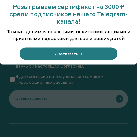
Разыгрываем сертификат на 3000 ₽
Будьте всегда в курсе новостей SMENA!
среди подписчиков нашего Telegram-
канала!
Там мы делимся новостями, новинками, акциями и
приятными подарками для вас и ваших детей
Нажимая кнопку «Оставить заявку» (или отправляя
форму), я даю согласие АО «МПШО Смена» на
Участвовать →
обработку моих персональных данных в
соответствии с
Политикой обработки персональных
данных
и настоящим
Согласием
.
Я даю
согласие
на получение рекламных и
информационных рассылок
Оставить заявку