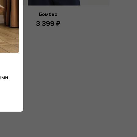
Бомбер
3 399 ₽
ыми