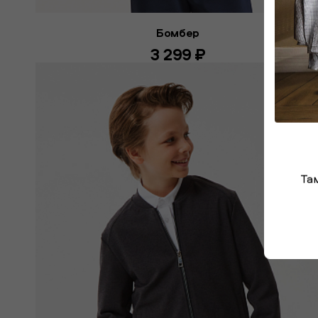
Бомбер
3 299 ₽
Та