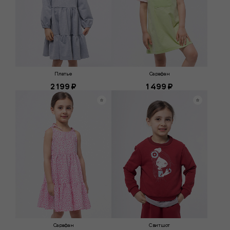
Платье
Сарафан
2 199 ₽
1 499 ₽
Сарафан
Свитшот