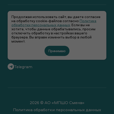
Продолжая использовать сайт, вы даете согласие
на обработку cookie-файлов согласно
Политике
обработки персональных данных
. Если вы не
хотите, чтобы данные обрабатывались, просим
отключить обработку в настройках вашего
+7 (495) 66-00-106
браузера. Вы вправе изменить выбор в любой
момент.
info@smenawear.ru
Принимаю
Вконтакте
Telegram
2026 © АО «МПШО Смена»
Политика обработки персональных данных