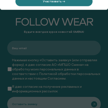
Участвовать →
FOLLOW WEAR
Будьте всегда в курсе новостей SMENA!
Нажимая кнопку «Оставить заявку» (или отправляя
форму), я даю согласие АО «МПШО Смена» на
обработку моих персональных данных в
соответствии с
Политикой обработки персональных
данных
и настоящим
Согласием
.
Я даю
согласие
на получение рекламных и
информационных рассылок
Оставить заявку