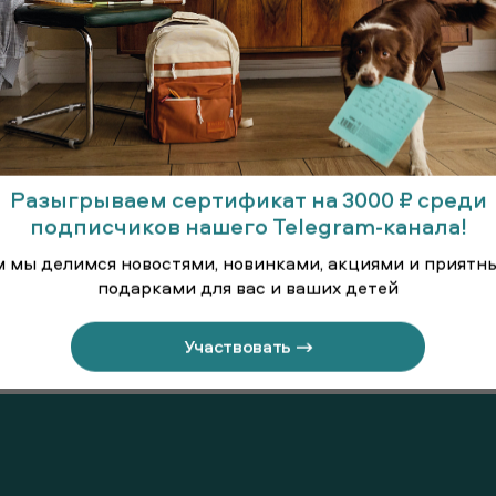
Разыгрываем сертификат на 3000 ₽ среди
подписчиков нашего Telegram-канала!
м мы делимся новостями, новинками, акциями и приятн
подарками для вас и ваших детей
ки
Брюки для
Б
старшеклассниц
Участвовать →