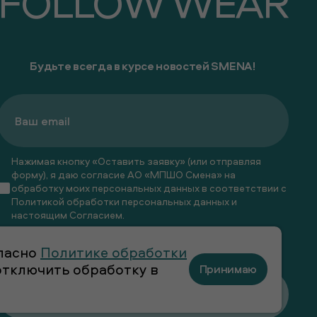
FOLLOW WEAR
Будьте всегда в курсе новостей SMENA!
Нажимая кнопку «Оставить заявку» (или отправляя
форму), я даю согласие АО «МПШО Смена» на
обработку моих персональных данных в соответствии с
Политикой обработки персональных данных
и
настоящим
Согласием
.
Я даю
согласие
на получение рекламных и
гласно
Политике обработки
информационных рассылок
 отключить обработку в
Принимаю
Оставить заявку