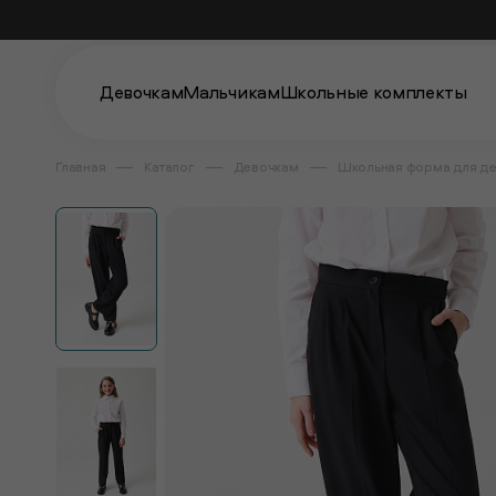
Девочкам
Мальчикам
Школьные комплекты
Главная
Каталог
Девочкам
Школьная форма для д