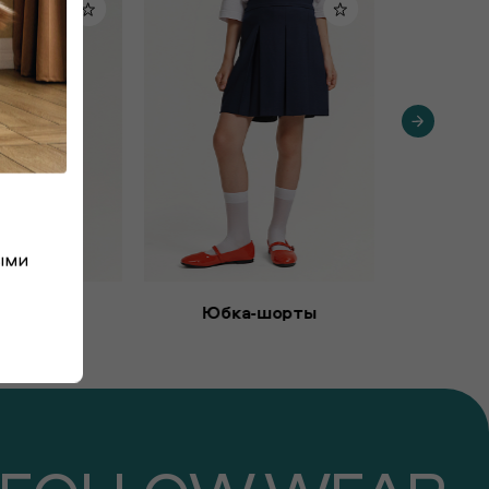
ыми
рюки
Юбка-шорты