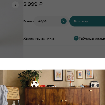
2 999 ₽
Размер
140/68
В корзину
Характеристики
Таблица разм
Покупают вместе с этим товаром