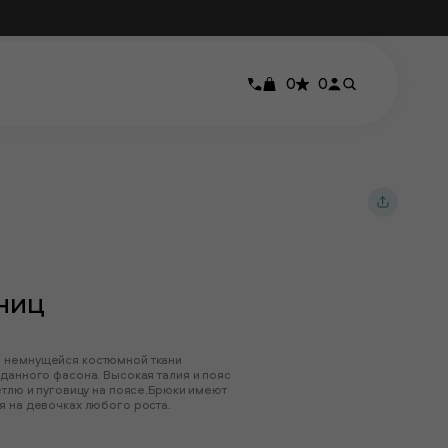
0
0
ниц
з немнущейся костюмной ткани
данного фасона. Высокая талия и пояс
етлю и пуговицу на поясе.Брюки имеют
я на девочках любого роста.