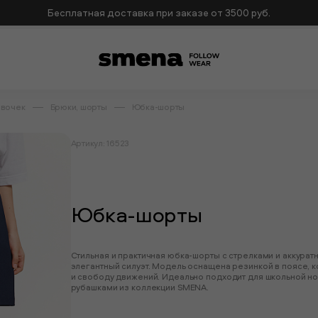
Бесплатная доставка при заказе от 3500 руб.
евочек
Брюки, шорты
Юбка-шорты
Артикул: 16523
Юбка-шорты
Стильная и практичная юбка-шорты с стрелками и аккура
элегантный силуэт. Модель оснащена резинкой в поясе, 
и свободу движений. Идеально подходит для школьной нос
рубашками из коллекции SMENA.