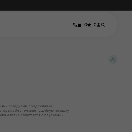
0
0
тными складками, создающими
которая обеспечивает удобную посадку
ки и легко сочетается с блузками и