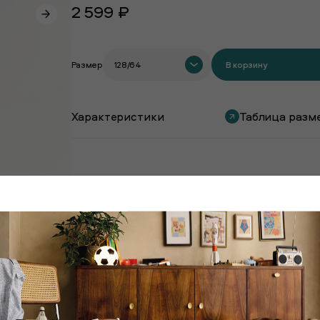
2 599 ₽
Размер
128/64
В корзину
Характеристики
Таблица разм
Покупают вместе с этим товаром