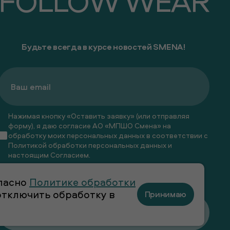
FOLLOW WEAR
Будьте всегда в курсе новостей SMENA!
Нажимая кнопку «Оставить заявку» (или отправляя
форму), я даю согласие АО «МПШО Смена» на
обработку моих персональных данных в соответствии с
Политикой обработки персональных данных
и
настоящим
Согласием
.
Я даю
согласие
на получение рекламных и
гласно
Политике обработки
информационных рассылок
 отключить обработку в
Принимаю
Оставить заявку