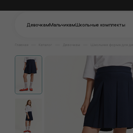
Девочкам
Мальчикам
Школьные комплекты
Главная
Каталог
Девочкам
Школьная форма для д