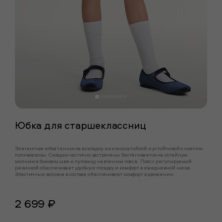
Юбка для старшеклассниц
Элегантная юбка тенниска в складку, из износостойкой и устойчивой к смятию
поливискозы. Складки частично застрочены Застёгивается на потайную
молнию в боковом шве и пуговицу на втачном поясе. Пояс с регулируемой
резинкой обеспечивает удобную посадку и комфорт в ежедневной носке.
Эластичные волокна в составе обеспечивают комфорт в движении.
2 699 ₽