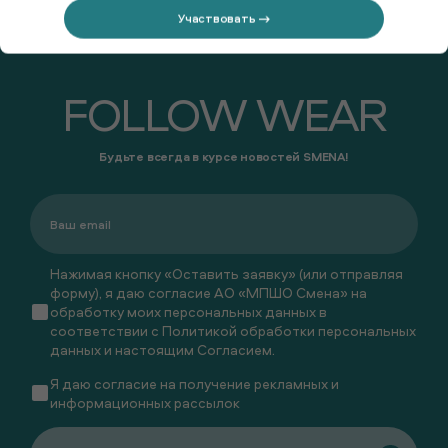
Участвовать →
FOLLOW WEAR
Будьте всегда в курсе новостей SMENA!
Нажимая кнопку «Оставить заявку» (или отправляя
форму), я даю согласие АО «МПШО Смена» на
обработку моих персональных данных в
соответствии с
Политикой обработки персональных
данных
и настоящим
Согласием
.
Я даю
согласие
на получение рекламных и
информационных рассылок