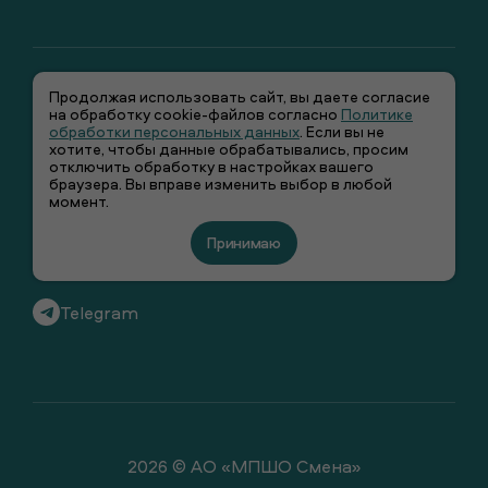
Продолжая использовать сайт, вы даете согласие
на обработку cookie-файлов согласно
Политике
обработки персональных данных
. Если вы не
хотите, чтобы данные обрабатывались, просим
отключить обработку в настройках вашего
+7 (495) 66-00-106
браузера. Вы вправе изменить выбор в любой
момент.
info@smenawear.ru
Принимаю
Вконтакте
Telegram
2026 © АО «МПШО Смена»