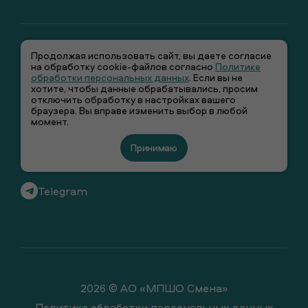
Продолжая использовать сайт, вы даете согласие
на обработку cookie-файлов согласно
Политике
обработки персональных данных
. Если вы не
хотите, чтобы данные обрабатывались, просим
отключить обработку в настройках вашего
+7 (495) 66-00-106
браузера. Вы вправе изменить выбор в любой
момент.
info@smenawear.ru
Принимаю
Вконтакте
Telegram
2026 © АО «МПШО Смена»
Политика обработки персональных данных