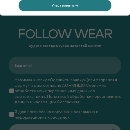
Участвовать →
FOLLOW WEAR
Будьте всегда в курсе новостей SMENA!
Нажимая кнопку «Оставить заявку» (или отправляя
форму), я даю согласие АО «МПШО Смена» на
обработку моих персональных данных в
соответствии с
Политикой обработки персональных
данных
и настоящим
Согласием
.
Я даю
согласие
на получение рекламных и
информационных рассылок