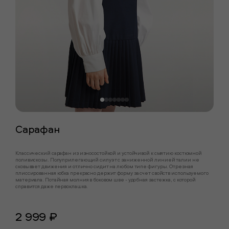
Сарафан
Классический сарафан из износостойкой и устойчивой к смятию костюмной
поливискозы. Полуприлегающий силуэт с заниженной линией талии не
сковывает движения и отлично сидит на любом типе фигуры. Отрезная
плиссированная юбка прекрасно держит форму за счет свойств используемого
материала. Потайная молния в боковом шве - удобная застежка, с которой
справится даже первоклашка.
2 999 ₽