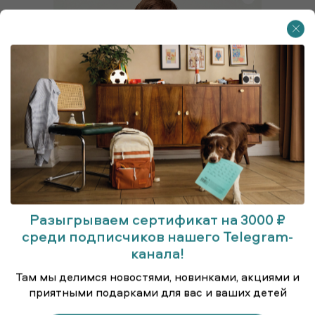
Разыгрываем сертификат на 3000 ₽
среди подписчиков нашего Telegram-
канала!
Куртка удлинённая (парка)
Там мы делимся новостями, новинками, акциями и
приятными подарками для вас и ваших детей