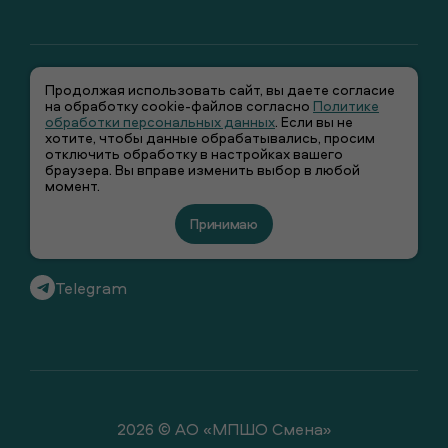
Продолжая использовать сайт, вы даете согласие
на обработку cookie-файлов согласно
Политике
обработки персональных данных
. Если вы не
хотите, чтобы данные обрабатывались, просим
отключить обработку в настройках вашего
+7 (495) 66-00-106
браузера. Вы вправе изменить выбор в любой
момент.
info@smenawear.ru
Принимаю
Вконтакте
Telegram
2026 © АО «МПШО Смена»