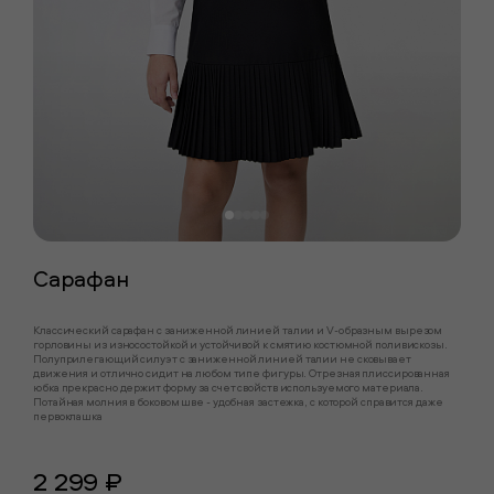
Сарафан
Классический сарафан с заниженной линией талии и V-образным вырезом
горловины из износостойкой и устойчивой к смятию костюмной поливискозы.
Полуприлегающий силуэт с заниженной линией талии не сковывает
движения и отлично сидит на любом типе фигуры. Отрезная плиссированная
юбка прекрасно держит форму за счет свойств используемого материала.
Потайная молния в боковом шве - удобная застежка, с которой справится даже
первоклашка
2 299 ₽