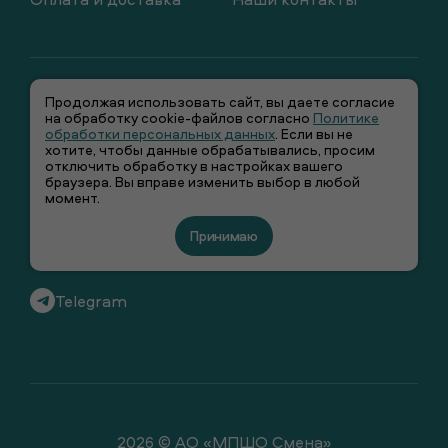
Продолжая использовать сайт, вы даете согласие
на обработку cookie-файлов согласно
Политике
обработки персональных данных
. Если вы не
хотите, чтобы данные обрабатывались, просим
отключить обработку в настройках вашего
+7 (495) 66-00-106
браузера. Вы вправе изменить выбор в любой
момент.
info@smenawear.ru
Принимаю
Вконтакте
Telegram
2026 © АО «МПШО Смена»