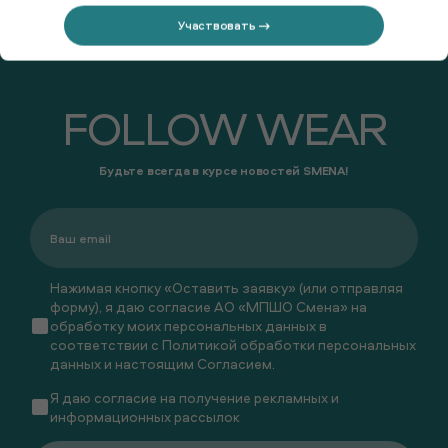
Участвовать →
FOLLOW WEAR
Будьте всегда в курсе новостей SMENA!
Нажимая кнопку «Оставить заявку» (или отправляя
форму), я даю согласие АО «МПШО Смена» на
обработку моих персональных данных в
соответствии с
Политикой обработки персональных
данных
и настоящим
Согласием
.
Я даю
согласие
на получение рекламных и
информационных рассылок