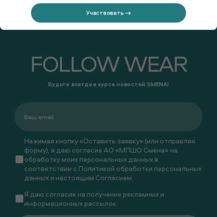
Участвовать →
FOLLOW WEAR
Будьте всегда в курсе новостей SMENA!
Нажимая кнопку «Оставить заявку» (или отправляя
форму), я даю согласие АО «МПШО Смена» на
обработку моих персональных данных в
соответствии с
Политикой обработки персональных
данных
и настоящим
Согласием
.
Я даю
согласие
на получение рекламных и
информационных рассылок