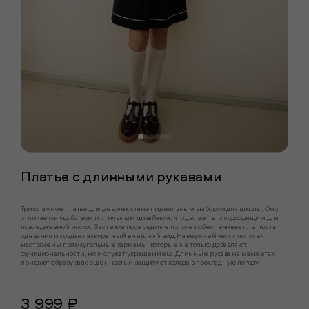
Платье с длинными рукавами
Трикотажное платье для девочек станет идеальным выбором для школы. Оно
отличается удобством и стильным дизайном, что делает его подходящим для
повседневной носки. Застежка посередине полочек обеспечивает легкость
одевания и создает аккуратный внешний вид.На верхней части полочек
настрочены прямоугольные карманы, которые не только добавляют
функциональности, но и служат украшением. Длинные рукава на манжетах
придают образу завершенность и защиту от холода в прохладную погоду.
3 999 ₽