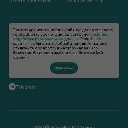
Оплата и доставка
Наши контакты
Продолжая использовать сайт, вы даете согласие
на обработку cookie-файлов согласно
Политике
обработки персональных данных
. Если вы не
хотите, чтобы данные обрабатывались, просим
отключить обработку в настройках вашего
+7 (495) 66-00-106
браузера. Вы вправе изменить выбор в любой
момент.
info@smenawear.ru
Принимаю
Вконтакте
Telegram
2026 © АО «МПШО Смена»