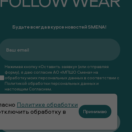
FOLLOW WEAR
Будьте всегда в курсе новостей SMENA!
Нажимая кнопку «Оставить заявку» (или отправляя
форму), я даю согласие АО «МПШО Смена» на
обработку моих персональных данных в соответствии с
Политикой обработки персональных данных
и
настоящим
Согласием
.
Я даю
согласие
на получение рекламных и
гласно
Политике обработки
информационных рассылок
 отключить обработку в
Принимаю
Оставить заявку