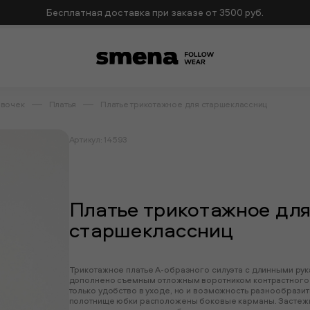
Бесплатная доставка при заказе от 3500 руб.
евочек
Платья
Платье трикотажное для старшеклассниц
Артикул: 14593
Платье трикотажное дл
старшеклассниц
Трикотажное платье А-образного силуэта с длинными рука
дополнено съемным отложным воротником контрастного б
только удобство в уходе, но и возможность разнообраз
полотнище юбки расположены боковые карманы. Застежк