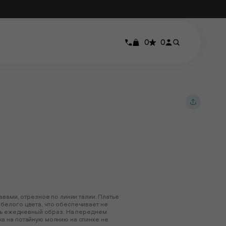
0
0
я
вами, отрезное по линии талии. Платье
елого цвета, что обеспечивает не
ить ежедневный образ. На переднем
а на потайную молнию на спинке не