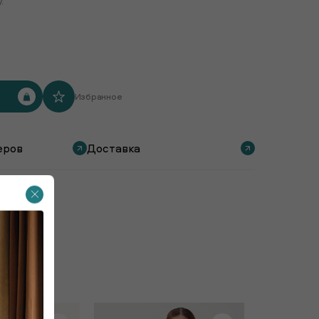
.
Избранное
еров
Доставка