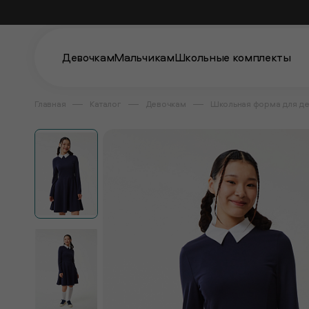
Девочкам
Мальчикам
Школьные комплекты
Главная
Каталог
Девочкам
Школьная форма для д