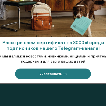
Разыгрываем сертификат на 3000 ₽ среди
подписчиков нашего Telegram-канала!
м мы делимся новостями, новинками, акциями и приятн
подарками для вас и ваших детей
длинными
Платье с длинными
Платье 
вами
рукавами
рук
Участвовать →