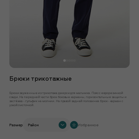
Брюки трикотажные
Брюки зауженные из трикотажа джерси для мальчика. Пояс с еврорезинкой
сзади. На передней части брюк боковые карманы, горизонтальные защипы и
застёжка - гульфик на молнии. На правой задней половинке брюк - карман с
узкой листочкой.
Размер
Район
Избранное