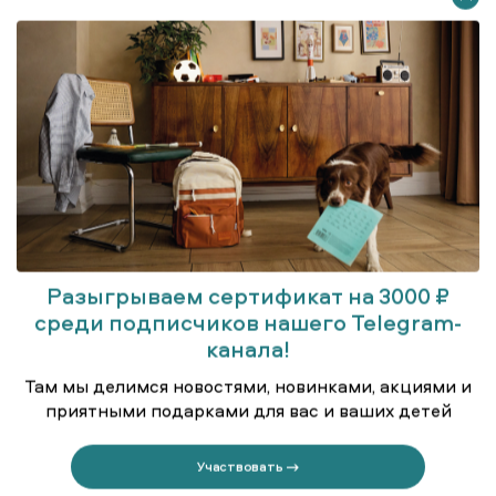
Разыгрываем сертификат на 3000 ₽
среди подписчиков нашего Telegram-
ов
Брюки трикотажные
канала!
Там мы делимся новостями, новинками, акциями и
приятными подарками для вас и ваших детей
Участвовать →