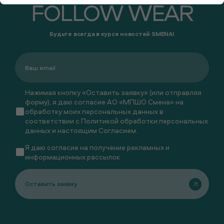
FOLLOW WEAR
Будьте всегда в курсе новостей SMENA!
Нажимая кнопку «Оставить заявку» (или отправляя
форму), я даю согласие АО «МПШО Смена» на
обработку моих персональных данных в
соответствии с
Политикой обработки персональных
данных
и настоящим
Согласием
.
Я даю
согласие
на получение рекламных и
информационных рассылок
Оставить заявку