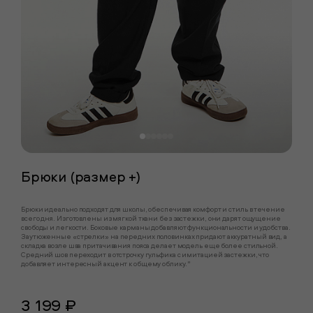
Брюки (размер +)
Брюки идеально подходят для школы, обеспечивая комфорт и стиль в течение
всего дня. Изготовлены из мягкой ткани без застежки, они дарят ощущение
свободы и легкости. Боковые карманы добавляют функциональности и удобства.
Заутюженные «стрелки» на передних половинках придают аккуратный вид, а
складка возле шва притачивания пояса делает модель еще более стильной.
Средний шов переходит в отстрочку гульфика с имитацией застежки, что
добавляет интересный акцент к общему облику. "
3 199 ₽