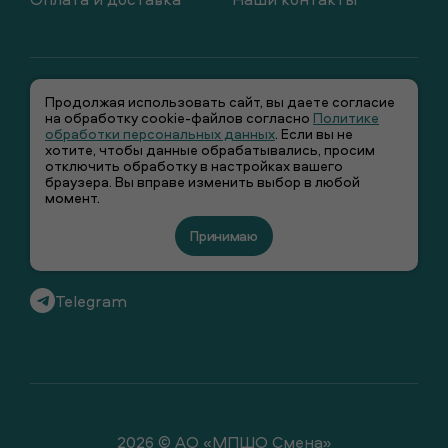
Продолжая использовать сайт, вы даете согласие
на обработку cookie-файлов согласно
Политике
обработки персональных данных
. Если вы не
хотите, чтобы данные обрабатывались, просим
отключить обработку в настройках вашего
+7 (495) 66-00-106
браузера. Вы вправе изменить выбор в любой
момент.
info@smenawear.ru
Принимаю
Вконтакте
Telegram
2026 © АО «МПШО Смена»