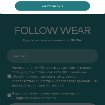
Участвовать →
FOLLOW WEAR
Будьте всегда в курсе новостей SMENA!
Нажимая кнопку «Оставить заявку» (или отправляя
форму), я даю согласие АО «МПШО Смена» на
обработку моих персональных данных в
соответствии с
Политикой обработки персональных
данных
и настоящим
Согласием
.
Я даю
согласие
на получение рекламных и
информационных рассылок