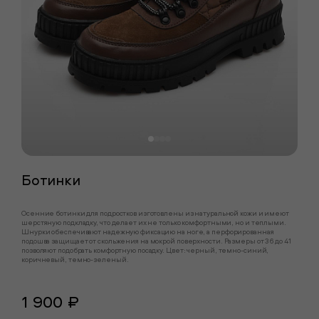
Ботинки
Осенние ботинки для подростков изготовлены из натуральной кожи и имеют
шерстяную подкладку, что делает их не только комфортными, но и теплыми.
Шнурки обеспечивают надежную фиксацию на ноге, а перфорированная
подошва защищает от скольжения на мокрой поверхности. Размеры от 36 до 41
позволяют подобрать комфортную посадку. Цвет: черный, темно-синий,
коричневый, темно-зеленый.
1 900 ₽