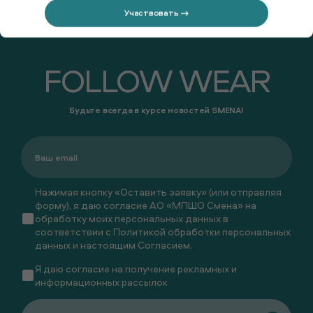
Участвовать →
FOLLOW WEAR
Будьте всегда в курсе новостей SMENA!
Нажимая кнопку «Оставить заявку» (или отправляя
форму), я даю согласие АО «МПШО Смена» на
обработку моих персональных данных в
соответствии с
Политикой обработки персональных
данных
и настоящим
Согласием
.
Я даю
согласие
на получение рекламных и
информационных рассылок