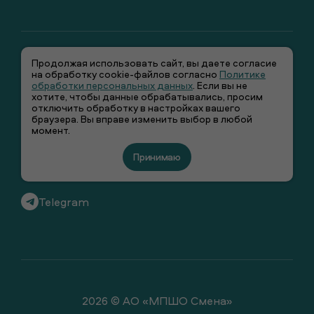
Продолжая использовать сайт, вы даете согласие
на обработку cookie-файлов согласно
Политике
обработки персональных данных
. Если вы не
хотите, чтобы данные обрабатывались, просим
отключить обработку в настройках вашего
+7 (495) 66-00-106
браузера. Вы вправе изменить выбор в любой
момент.
info@smenawear.ru
Принимаю
Вконтакте
Telegram
2026 © АО «МПШО Смена»