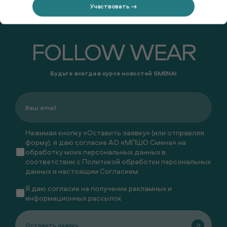
Участвовать →
FOLLOW WEAR
Будьте всегда в курсе новостей SMENA!
Нажимая кнопку «Оставить заявку» (или отправляя
форму), я даю согласие АО «МПШО Смена» на
обработку моих персональных данных в
соответствии с
Политикой обработки персональных
данных
и настоящим
Согласием
.
Я даю
согласие
на получение рекламных и
информационных рассылок
Оставить заявку