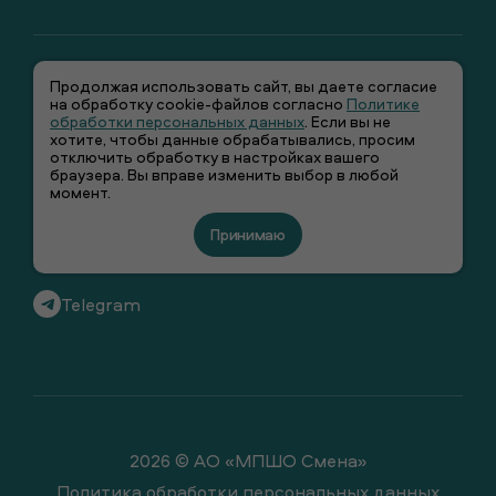
Продолжая использовать сайт, вы даете согласие
на обработку cookie-файлов согласно
Политике
обработки персональных данных
. Если вы не
хотите, чтобы данные обрабатывались, просим
отключить обработку в настройках вашего
+7 (495) 66-00-106
браузера. Вы вправе изменить выбор в любой
момент.
info@smenawear.ru
Принимаю
Вконтакте
Telegram
2026 © АО «МПШО Смена»
Политика обработки персональных данных