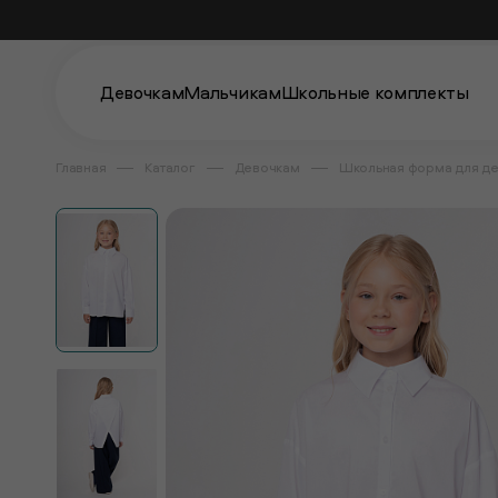
Девочкам
Мальчикам
Школьные комплекты
Главная
Каталог
Девочкам
Школьная форма для д