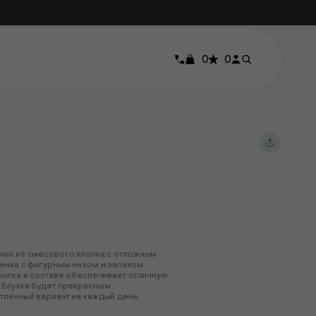
0
0
чки из смесового хлопка с отложным
инка с фигурным низом и запахом.
лопка в составе обеспечивает отличную
 Блузка будет прекрасным
тличный вариант на каждый день.