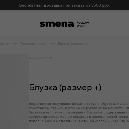
Бесплатная доставка при заказе от 3500 руб.
евочек
Размеры плюс +
Блузка (размер +)
Артикул: 15533
Блузка (размер +)
Укороченная полуприлегающего силуэта блузка для дево
воротником-стойкой и длинными рукавами на манжете. Сп
Застежка на планку с пуговицами. Высокое содержание х
воздухопроницаемость и комфорт в повседневной носке.
дополнением к моделям из школьной коллекции SMENA, о