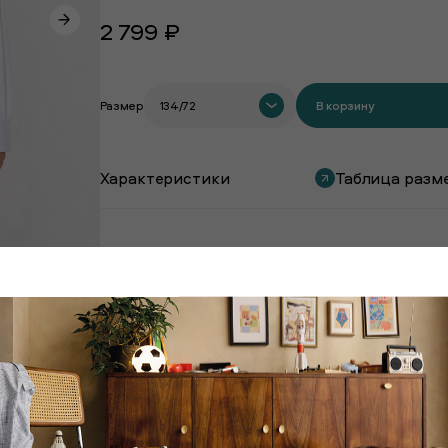
2 799 ₽
Размер
134/72
В корзину
Характеристики
Таблица разм
Покупают вместе с этим товаром