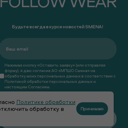
FOLLOW WEAR
Будьте всегда в курсе новостей SMENA!
Нажимая кнопку «Оставить заявку» (или отправляя
форму), я даю согласие АО «МПШО Смена» на
обработку моих персональных данных в соответствии с
Политикой обработки персональных данных
и
настоящим
Согласием
.
Я даю
согласие
на получение рекламных и
гласно
Политике обработки
информационных рассылок
 отключить обработку в
Принимаю
Оставить заявку