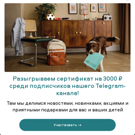
Разыгрываем сертификат на 3000 ₽
среди подписчиков нашего Telegram-
Гольфы
канала!
Там мы делимся новостями, новинками, акциями и
приятными подарками для вас и ваших детей
Участвовать →