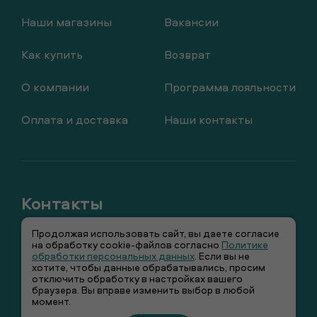
Наши магазины
Вакансии
Как купить
Возврат
О компании
Программа лояльности
Оплата и доставка
Наши контакты
Продолжая использовать сайт, вы даете согласие
+7 (495) 66-00-106
на обработку cookie-файлов согласно
Политике
обработки персональных данных
. Если вы не
хотите, чтобы данные обрабатывались, просим
info@smenawear.ru
отключить обработку в настройках вашего
браузера. Вы вправе изменить выбор в любой
момент.
Вконтакте