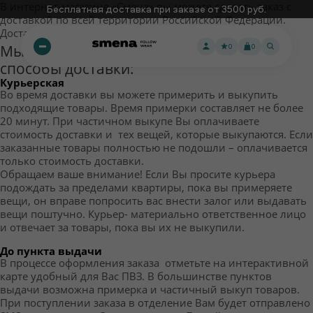
В интернет-магазине «Смена» вы можете сделать заказ с 
Бесплатная доставка при заказе от 3500 руб.
доставкой по всей территории Российской Федерации. 
Доставку осуществляет служба Boxberry. 
Мы рады предложить Вам следующие 
0
0
способы доставки:
Курьерская
Во время доставки вы можете примерить и выкупить 
подходящие товары. Время примерки составляет не более 
20 минут. При частичном выкупе Вы оплачиваете 
стоимость доставки и  тех вещей, которые выкупаются. Если 
заказанные товары полностью не подошли – оплачивается 
только стоимость доставки.
Обращаем ваше внимание! Если Вы просите курьера 
подождать за пределами квартиры, пока вы примеряете 
вещи, он вправе попросить вас внести залог или выдавать 
вещи поштучно. Курьер- материально ответственное лицо 
и отвечает за товары, пока вы их не выкупили.
До пункта выдачи
В процессе оформления заказа  отметьте на интерактивной 
карте удобный для Вас ПВЗ. В большинстве пунктов 
выдачи возможна примерка и частичный выкуп товаров.
При поступлении заказа в отделение Вам будет отправлено 