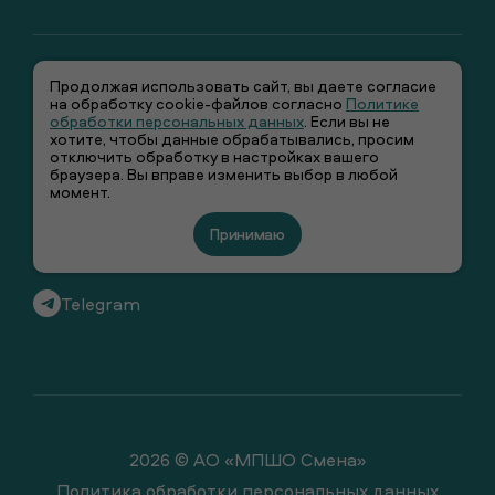
Продолжая использовать сайт, вы даете согласие
на обработку cookie-файлов согласно
Политике
обработки персональных данных
. Если вы не
хотите, чтобы данные обрабатывались, просим
отключить обработку в настройках вашего
+7 (495) 66-00-106
браузера. Вы вправе изменить выбор в любой
момент.
info@smenawear.ru
Принимаю
Вконтакте
Telegram
2026 © АО «МПШО Смена»
Политика обработки персональных данных