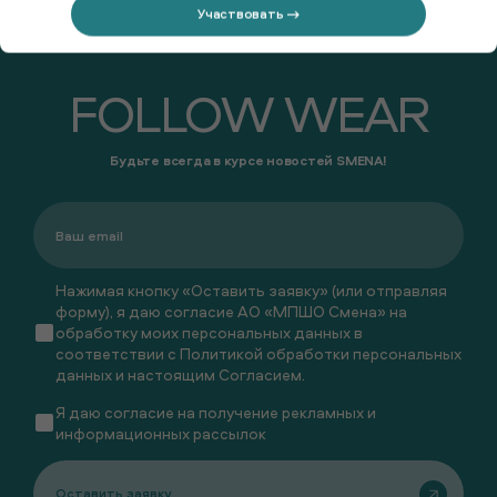
Участвовать →
FOLLOW WEAR
Будьте всегда в курсе новостей SMENA!
Нажимая кнопку «Оставить заявку» (или отправляя
форму), я даю согласие АО «МПШО Смена» на
обработку моих персональных данных в
соответствии с
Политикой обработки персональных
данных
и настоящим
Согласием
.
Я даю
согласие
на получение рекламных и
информационных рассылок
Оставить заявку