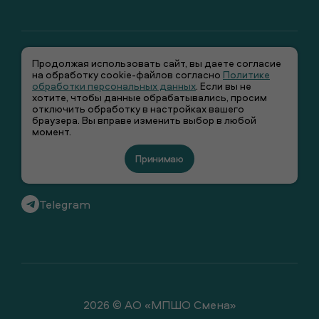
Продолжая использовать сайт, вы даете согласие
на обработку cookie-файлов согласно
Политике
обработки персональных данных
. Если вы не
хотите, чтобы данные обрабатывались, просим
отключить обработку в настройках вашего
+7 (495) 66-00-106
браузера. Вы вправе изменить выбор в любой
момент.
info@smenawear.ru
Принимаю
Вконтакте
Telegram
2026 © АО «МПШО Смена»