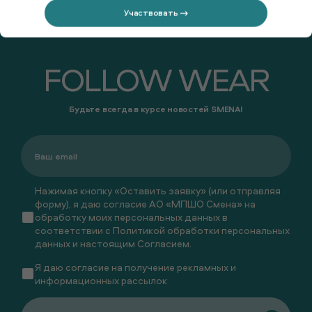
Участвовать →
FOLLOW WEAR
Будьте всегда в курсе новостей SMENA!
Нажимая кнопку «Оставить заявку» (или отправляя
форму), я даю согласие АО «МПШО Смена» на
обработку моих персональных данных в
соответствии с
Политикой обработки персональных
данных
и настоящим
Согласием
.
Я даю
согласие
на получение рекламных и
информационных рассылок