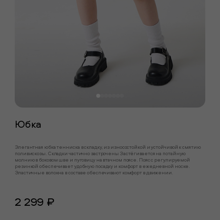
Юбка
Элегантная юбка тенниска в складку, из износостойкой и устойчивой к смятию
поливискозы. Складки частично застрочены Застёгивается на потайную
молнию в боковом шве и пуговицу на втачном поясе. Пояс с регулируемой
резинкой обеспечивает удобную посадку и комфорт в ежедневной носке.
Эластичные волокна в составе обеспечивают комфорт в движении.
2 299 ₽