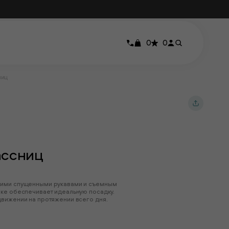
0
0
ниц
ассниц
кими спущенными рукавами и съемным
нке обеспечивает идеальную посадку.
движении на протяжении всего дня.