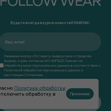
FOLLOW WEAR
Будьте всегда в курсе новостей SMENA!
Нажимая кнопку «Оставить заявку» (или отправляя
форму), я даю согласие АО «МПШО Смена» на
обработку моих персональных данных в соответствии с
Политикой обработки персональных данных
и
настоящим
Согласием
.
Я даю
согласие
на получение рекламных и
гласно
Политике обработки
информационных рассылок
 отключить обработку в
Принимаю
Оставить заявку