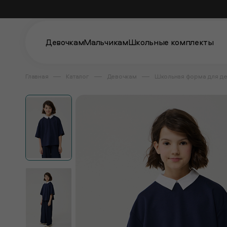
Девочкам
Мальчикам
Школьные комплекты
Главная
Каталог
Девочкам
Школьная форма для д