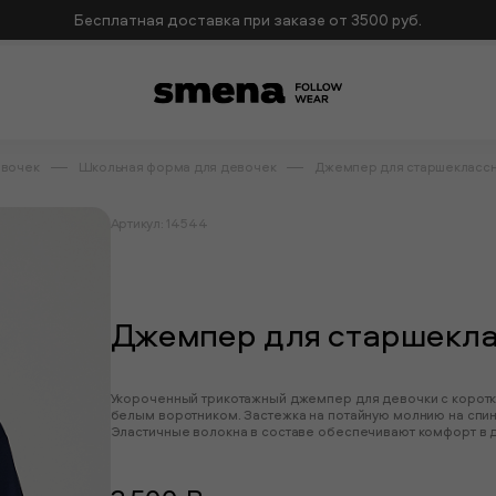
Бесплатная доставка при заказе от 3500 руб.
евочек
Школьная форма для девочек
Джемпер для старшекласс
Артикул: 14544
Джемпер для старшекл
Укороченный трикотажный джемпер для девочки с корот
белым воротником. Застежка на потайную молнию на спи
Эластичные волокна в составе обеспечивают комфорт в 