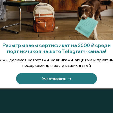
Разыгрываем сертификат на 3000 ₽ среди
подписчиков нашего Telegram-канала!
м мы делимся новостями, новинками, акциями и приятн
подарками для вас и ваших детей
 длинными
Джемпер
Джем
вами
старше
Участвовать →