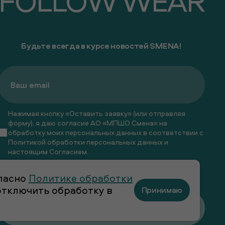
FOLLOW WEAR
Будьте всегда в курсе новостей SMENA!
Нажимая кнопку «Оставить заявку» (или отправляя
форму), я даю согласие АО «МПШО Смена» на
обработку моих персональных данных в соответствии с
Политикой обработки персональных данных
и
настоящим
Согласием
.
Я даю
согласие
на получение рекламных и
гласно
Политике обработки
информационных рассылок
 отключить обработку в
Принимаю
Оставить заявку