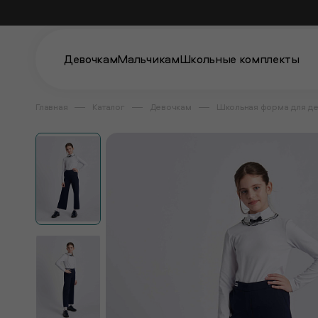
Девочкам
Мальчикам
Школьные комплекты
Главная
Каталог
Девочкам
Школьная форма для д