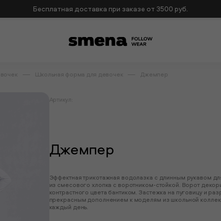
Бесплатная доставка при заказе от 3500 руб.
евочек
Школьная форма для девочек
Джемпер
Артикул:
Джемпер
Эффектная трикотажная водолазка с длинным рукавом дл
из смесового хлопка с воротником-стойкой. Ворот декор
контрастного цвета бантиком. Застежка на пуговицу и раз
прекрасным дополнением к моделям из школьной коллекц
каждый день.