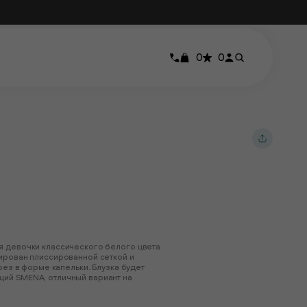
0
0
я девочки классического белого цвета
ирован плиссированной сеткой и
рез в форме капельки. Блузка будет
ий SMENA, отличный вариант на