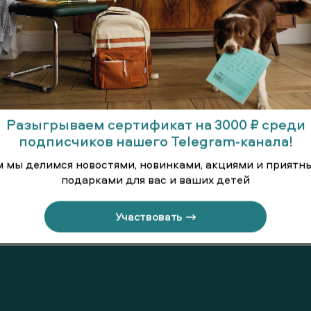
Разыгрываем сертификат на 3000 ₽ среди
подписчиков нашего Telegram-канала!
м мы делимся новостями, новинками, акциями и приятн
подарками для вас и ваших детей
 длинными
Джемпер
Джем
вами
старше
Участвовать →