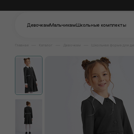
Девочкам
Мальчикам
Школьные комплекты
Главная
Каталог
Девочкам
Школьная форма для д