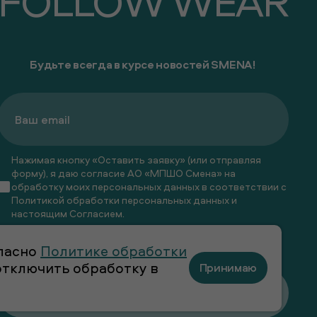
FOLLOW WEAR
Будьте всегда в курсе новостей SMENA!
Нажимая кнопку «Оставить заявку» (или отправляя
форму), я даю согласие АО «МПШО Смена» на
обработку моих персональных данных в соответствии с
Политикой обработки персональных данных
и
настоящим
Согласием
.
Я даю
согласие
на получение рекламных и
гласно
Политике обработки
информационных рассылок
 отключить обработку в
Принимаю
Оставить заявку