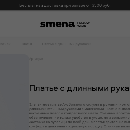
Бесплатная доставка при заказе от 3500 руб.
евочек
Платья
Платье с длинными рукавами
Артикул:
Платье с длинными рук
Элегантное платье А-образного силуэта в романтичном ст
длинными втачными рукавами с манжетами. Платье выпол
несъемным поясом контрастного цвета. Съемный воротник
обеспечивает не только удобство в уходе, но и возможн
Застежка на пуговицы по всей длине платья зрительно вы
комфорт в движении и идеальную посадку. Отличный вариа