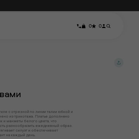
0
0
авами
иле с отрезной по линии талии юбкой и
нено из трикотажа. Платье дополнено
 и манжеты белого цвета, что
ость разнообразить ежедневный образ.
тягивает силуэт и обеспечивает
нт на каждый день.