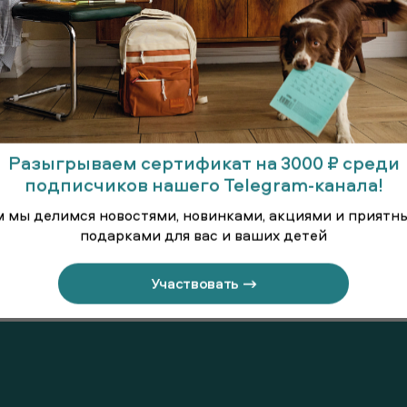
Разыгрываем сертификат на 3000 ₽ среди
подписчиков нашего Telegram-канала!
м мы делимся новостями, новинками, акциями и приятн
подарками для вас и ваших детей
длинными
Платье с длинными
Платье 
вами
рукавами
рук
Участвовать →