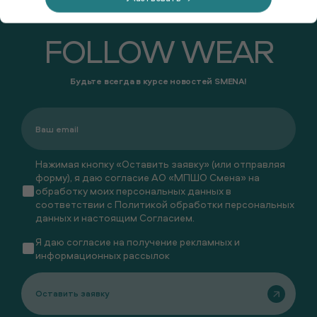
FOLLOW WEAR
Будьте всегда в курсе новостей SMENA!
Нажимая кнопку «Оставить заявку» (или отправляя
форму), я даю согласие АО «МПШО Смена» на
обработку моих персональных данных в
соответствии с
Политикой обработки персональных
данных
и настоящим
Согласием
.
Я даю
согласие
на получение рекламных и
информационных рассылок
Оставить заявку