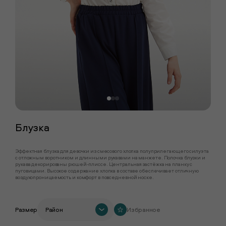
Блузка
Эффектная блузка для девочки из смесового хлопка полуприлегающего силуэта
с отложным воротником и длинными рукавами на манжете. Полочка блузки и
рукава декорированы рюшей-плиссе. Центральная застёжка на планку с
пуговицами. Высокое содержание хлопка в составе обеспечивает отличную
воздухопроницаемость и комфорт в повседневной носке.
Размер
Район
Избранное