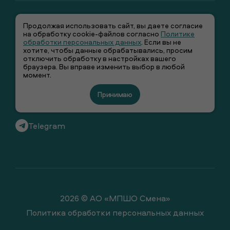
Продолжая использовать сайт, вы даете согласие
на обработку cookie-файлов согласно
Политике
обработки персональных данных
. Если вы не
хотите, чтобы данные обрабатывались, просим
отключить обработку в настройках вашего
+7 (495) 66-00-106
браузера. Вы вправе изменить выбор в любой
момент.
info@smenawear.ru
Принимаю
Вконтакте
Telegram
2026 © АО «МПШО Смена»
Политика обработки персональных данных