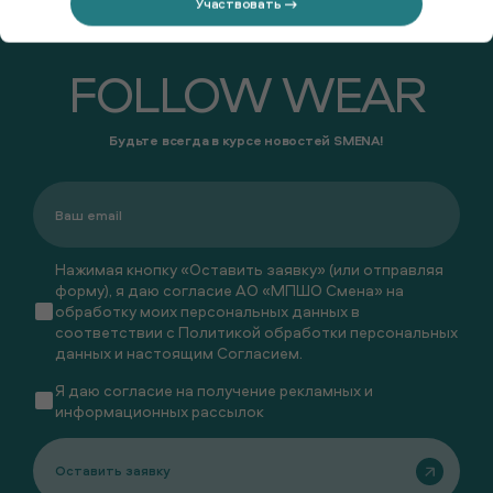
Участвовать →
FOLLOW WEAR
Будьте всегда в курсе новостей SMENA!
Нажимая кнопку «Оставить заявку» (или отправляя
форму), я даю согласие АО «МПШО Смена» на
обработку моих персональных данных в
соответствии с
Политикой обработки персональных
данных
и настоящим
Согласием
.
Я даю
согласие
на получение рекламных и
информационных рассылок
Оставить заявку