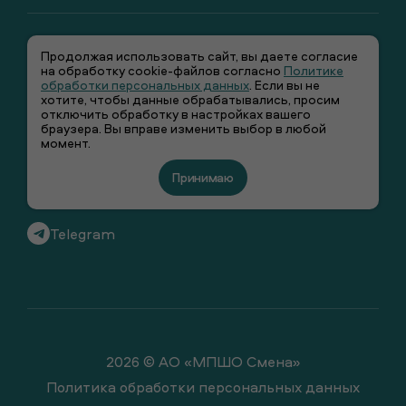
Продолжая использовать сайт, вы даете согласие
на обработку cookie-файлов согласно
Политике
обработки персональных данных
. Если вы не
хотите, чтобы данные обрабатывались, просим
отключить обработку в настройках вашего
+7 (495) 66-00-106
браузера. Вы вправе изменить выбор в любой
момент.
info@smenawear.ru
Принимаю
Вконтакте
Telegram
2026 © АО «МПШО Смена»
Политика обработки персональных данных