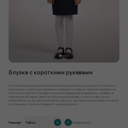
Блузка с короткими рукавами
Стильная блузка из смесового хлопка полуприлегающего силуэта с отложным
воротником и короткими рукавами с оборкой из шифона. Высокое содержание
хлопка в составе обеспечивает отличную воздухопроницаемость и комфорт в
повседневной носке. Воротник блузки декорирован съемным бантом из
атласной ленты контрастного цвета с брошью. Центральная застёжка на планку
с пуговицами, отличный вариант на каждый день.
Размер
Район
Избранное