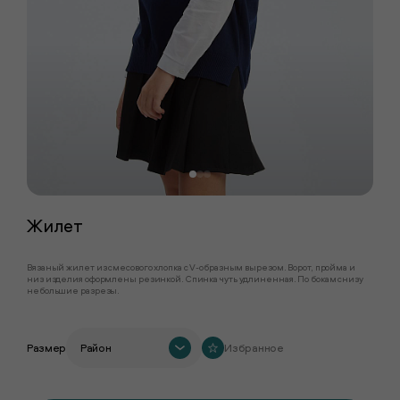
Жилет
Вязаный жилет из смесового хлопка с V-образным вырезом. Ворот, пройма и
низ изделия оформлены резинкой. Спинка чуть удлиненная. По бокам снизу
небольшие разрезы.
Размер
Район
Избранное