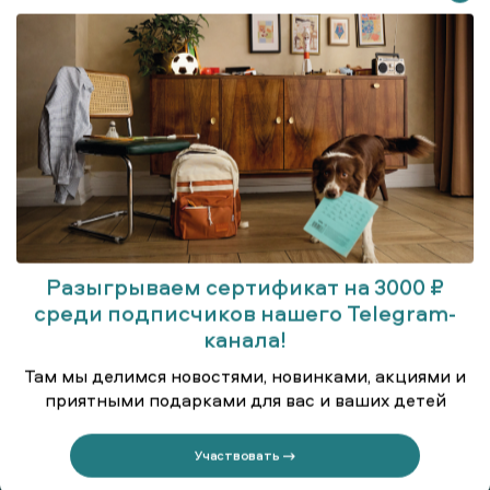
Разыгрываем сертификат на 3000 ₽
среди подписчиков нашего Telegram-
Джемпер
канала!
Там мы делимся новостями, новинками, акциями и
приятными подарками для вас и ваших детей
Участвовать →