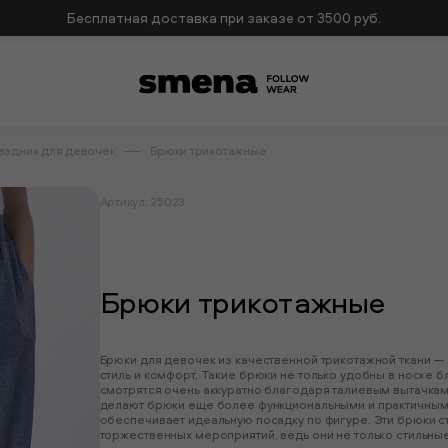
Бесплатная доставка при заказе от 3500 руб.
аздник для девочек
Брюки трикотажные
Артикул: 25023
Брюки трикотажные
Брюки для девочек из качественной трикотажной ткани — 
стиль и комфорт. Такие брюки не только удобны в носке б
смотрятся очень аккуратно благодаря талиевым вытачкам
делают брюки еще более функциональными и практичными
обеспечивает идеальную посадку по фигуре. Эти брюки с
торжественных мероприятий, ведь они не только стильные