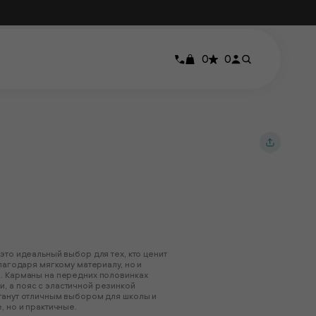
0
0
это идеальный выбор для тех, кто ценит
лагодаря мягкому материалу, но и
. Карманы на передних половинках
, а пояс с эластичной резинкой
танут отличным выбором для школы и
, но и практичные.