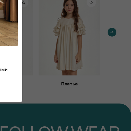
ыми
атье
Платье