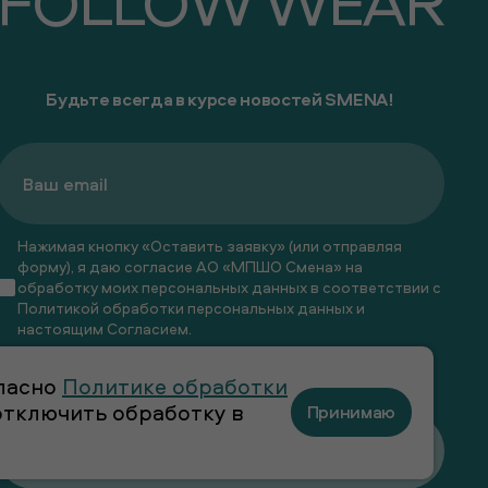
FOLLOW WEAR
Будьте всегда в курсе новостей SMENA!
Нажимая кнопку «Оставить заявку» (или отправляя
форму), я даю согласие АО «МПШО Смена» на
обработку моих персональных данных в соответствии с
Политикой обработки персональных данных
и
настоящим
Согласием
.
Я даю
согласие
на получение рекламных и
гласно
Политике обработки
информационных рассылок
 отключить обработку в
Принимаю
Оставить заявку