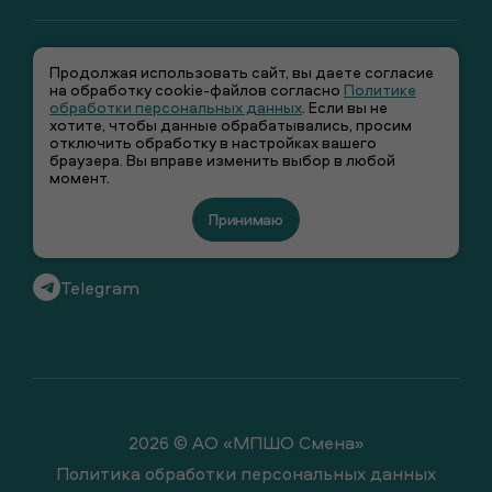
Продолжая использовать сайт, вы даете согласие
на обработку cookie-файлов согласно
Политике
обработки персональных данных
. Если вы не
хотите, чтобы данные обрабатывались, просим
отключить обработку в настройках вашего
+7 (495) 66-00-106
браузера. Вы вправе изменить выбор в любой
момент.
info@smenawear.ru
Принимаю
Вконтакте
Telegram
2026 © АО «МПШО Смена»
Политика обработки персональных данных