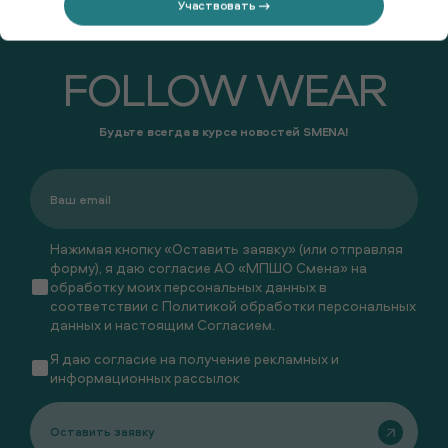
Участвовать →
FOLLOW WEAR
Будьте всегда в курсе новостей SMENA!
Нажимая кнопку «Оставить заявку» (или отправляя
форму), я даю согласие АО «МПШО Смена» на
обработку моих персональных данных в
соответствии с
Политикой обработки персональных
данных
и настоящим
Согласием
.
Я даю
согласие
на получение рекламных и
информационных рассылок
Оставить заявку