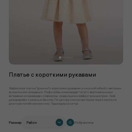
Платье с короткими рукавами
Эффектное платье "домино" с короткими рукавами и пышной юбкой с мягкими
встречными складками. Лиф и юбка из жаккарда "тигр" с вертикальными
вставками из жаккарда с люрексом, создающими эффект ассиметрии. Лиф
декорирован съёмным бантом. По центру спинки застёжка через талию на
длинную потайную молнию. Подкладка из ситца.
Размер
Район
Избранное