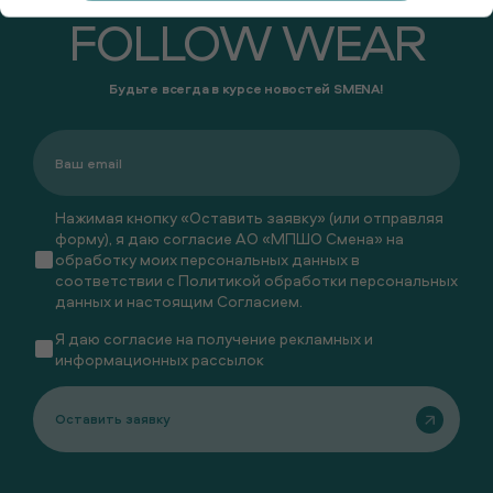
FOLLOW WEAR
Будьте всегда в курсе новостей SMENA!
Нажимая кнопку «Оставить заявку» (или отправляя
форму), я даю согласие АО «МПШО Смена» на
обработку моих персональных данных в
соответствии с
Политикой обработки персональных
данных
и настоящим
Согласием
.
Я даю
согласие
на получение рекламных и
информационных рассылок
Оставить заявку