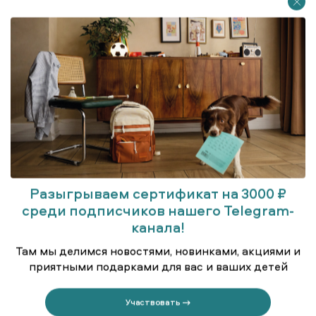
Разыгрываем сертификат на 3000 ₽
среди подписчиков нашего Telegram-
Сорочка свободного кроя
канала!
Там мы делимся новостями, новинками, акциями и
приятными подарками для вас и ваших детей
Участвовать →