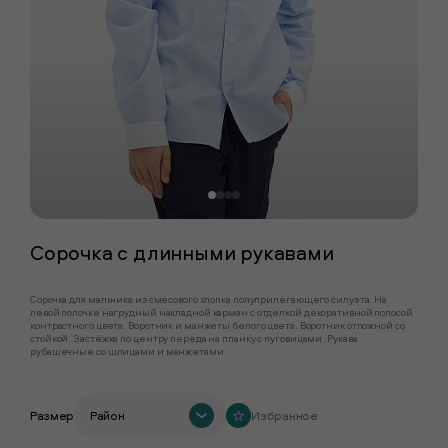
Сорочка с длинными рукавами
Сорочка для мальчика из смесового хлопка полуприлегающего силуэта. На
левой полочке нагрудный накладной карман с отделкой декоративной полосой
контрастного цвета. Воротник и манжеты белого цвета. Воротник отложной со
стойкой. Застёжка по центру переда на планку с пуговицами .Рукава
рубашечные со шлицами и манжетами.
Размер
Район
Избранное