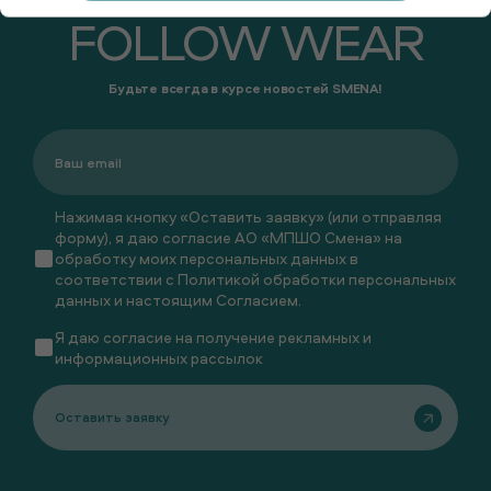
FOLLOW WEAR
Будьте всегда в курсе новостей SMENA!
Нажимая кнопку «Оставить заявку» (или отправляя
форму), я даю согласие АО «МПШО Смена» на
обработку моих персональных данных в
соответствии с
Политикой обработки персональных
данных
и настоящим
Согласием
.
Я даю
согласие
на получение рекламных и
информационных рассылок
Оставить заявку