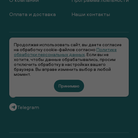
О компании
Программа лояльности
Оплата и доставка
Наши контакты
Продолжая использовать сайт, вы даете согласие
на обработку cookie-файлов согласно
Политике
обработки персональных данных
. Если вы не
хотите, чтобы данные обрабатывались, просим
отключить обработку в настройках вашего
+7 (495) 66-00-106
браузера. Вы вправе изменить выбор в любой
момент.
info@smenawear.ru
Принимаю
Вконтакте
Telegram