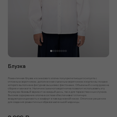
Блузка
Романтичная блузка из смесового хлопка полуприлегающего силуэта с
отложным воротником, дополненная съемным воротником из органзы по краю
которого выполнена фигурная вышивка с фестонами. Объемный к низу рукав на
сборке и манжете. Наличие съемного воротничка позволит использовать эту
блузку как базовый вариант на каждый день, так и для торжественных случаев.
Высокое содержание хлопка в составе обеспечивает отличную
воздухопроницаемость и комфорт в повседневной носке. Отличное решение
для создания романтичных образов маленькой модницы.