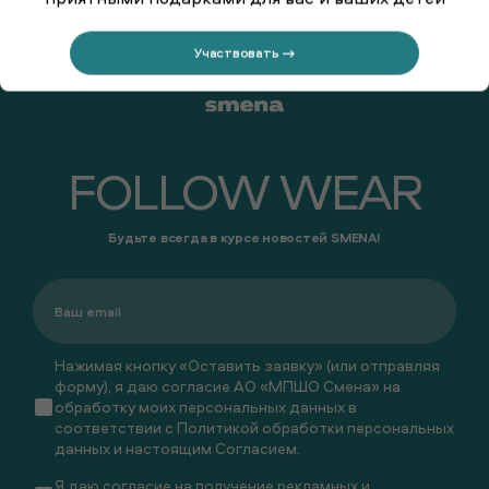
Участвовать →
FOLLOW WEAR
Будьте всегда в курсе новостей SMENA!
Нажимая кнопку «Оставить заявку» (или отправляя
форму), я даю согласие АО «МПШО Смена» на
обработку моих персональных данных в
соответствии с
Политикой обработки персональных
данных
и настоящим
Согласием
.
Я даю
согласие
на получение рекламных и