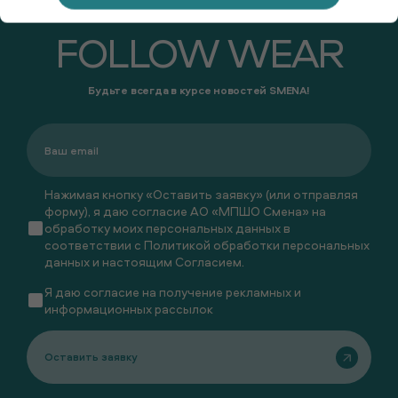
FOLLOW WEAR
Будьте всегда в курсе новостей SMENA!
Нажимая кнопку «Оставить заявку» (или отправляя
форму), я даю согласие АО «МПШО Смена» на
обработку моих персональных данных в
соответствии с
Политикой обработки персональных
данных
и настоящим
Согласием
.
Я даю
согласие
на получение рекламных и
информационных рассылок
Оставить заявку