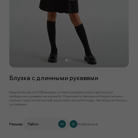
Блузка с длинными рукавами
Модная блузка из 100% вискозы с отложным воротником и длинными
свободными рукавами на манжете. По манжете проложено 6 параллельных
строчек с эластичной жилкой-резинкой с рюшей по краю. Застежка на планку с
пуговицами.
Размер
Район
Избранное