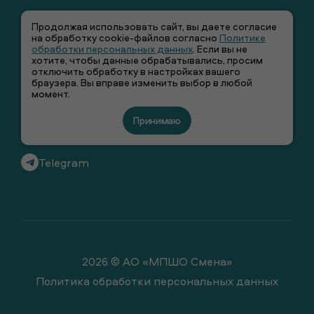
Продолжая использовать сайт, вы даете согласие
на обработку cookie-файлов согласно
Политике
обработки персональных данных
. Если вы не
хотите, чтобы данные обрабатывались, просим
+7 (495) 66-00-106
отключить обработку в настройках вашего
браузера. Вы вправе изменить выбор в любой
момент.
info@smenawear.ru
Принимаю
Вконтакте
Telegram
2026 © АО «МПШО Смена»
Политика обработки персональных данных