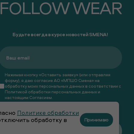
FOLLOW WEAR
Будьте всегда в курсе новостей SMENA!
Нажимая кнопку «Оставить заявку» (или отправляя
форму), я даю согласие АО «МПШО Смена» на
обработку моих персональных данных в соответствии с
Политикой обработки персональных данных
и
настоящим
Согласием
.
Я даю
согласие
на получение рекламных и
гласно
Политике обработки
информационных рассылок
 отключить обработку в
Принимаю
Оставить заявку