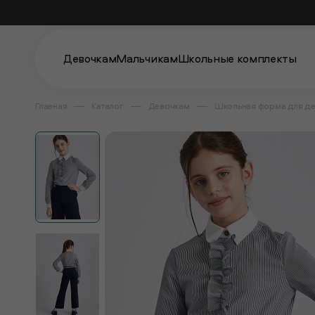
Девочкам
Мальчикам
Школьные комплекты
Главная
Каталог
Девочкам
Школьная форма для д