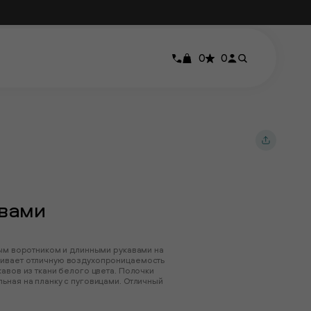
0
0
авами
ным воротником и длинными рукавами на
чивает отличную воздухопроницаемость
авов из ткани белого цвета. Полочки
ьная на планку с пуговицами. Отличный