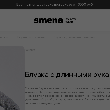
Бесплатная доставка при заказе от 3500 руб.
евочек
Блузки текстильные
Блузка с длинными рукавами
Артикул:
Блузка с длинными рук
Стильная блузка из смесового хлопка в полоску с отлож
манжете. Высокое содержание хлопка в составе обеспе
и комфорт в повседневной носке. Воротник и манжеты рук
украшены оборкой до середины планки. Застежка централ
вариант на каждый день.