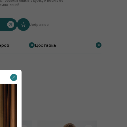
 позволят снимать куртку и носить ее
темно-синий.
Избранное
еров
Доставка