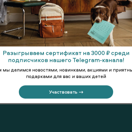
Разыгрываем сертификат на 3000 ₽ среди
подписчиков нашего Telegram-канала!
м мы делимся новостями, новинками, акциями и приятн
подарками для вас и ваших детей
икотажный
Поло на молнии
Футболка
рук
Участвовать →