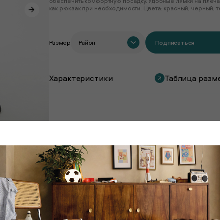
обеспечить комфортную посадку. Удобные лямки на плечах
как рюкзак при необходимости. Цвета: красный, черный, 
Размер
Район
Подписаться
Характеристики
Таблица разм
Покупают вместе с этим товаром