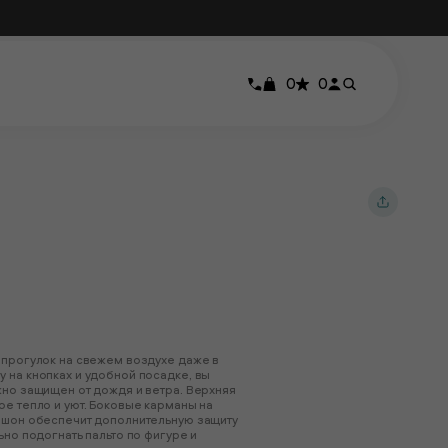
0
0
 прогулок на свежем воздухе даже в
 на кнопках и удобной посадке, вы
жно защищен от дождя и ветра. Верхняя
ое тепло и уют. Боковые карманы на
пюшон обеспечит дополнительную защиту
ьно подогнать пальто по фигуре и