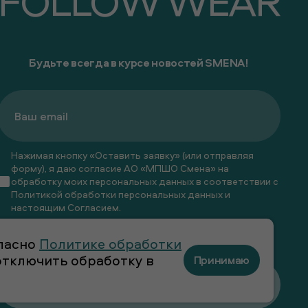
FOLLOW WEAR
Будьте всегда в курсе новостей SMENA!
Нажимая кнопку «Оставить заявку» (или отправляя
форму), я даю согласие АО «МПШО Смена» на
обработку моих персональных данных в соответствии с
Политикой обработки персональных данных
и
настоящим
Согласием
.
Я даю
согласие
на получение рекламных и
гласно
Политике обработки
информационных рассылок
 отключить обработку в
Принимаю
Оставить заявку