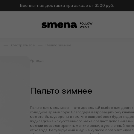
Бесплатная доставка при заказе от 3500 руб.
а
Смотреть все
Пальто зимнее
Артикул:
Пальто зимнее
Пальто для мальчиков — это идеальный выбор для долгих
холодное время года! Благодаря ветрозащитному клапану
можете быть уверены в том, что ваш ребенок будет наде
подкладка из искусственного меха создаст дополнительн
молнии позволят хранить мелкие вещи, а утепленный ка
от холода. Регулируемый шнур на кулиске позволит идеал