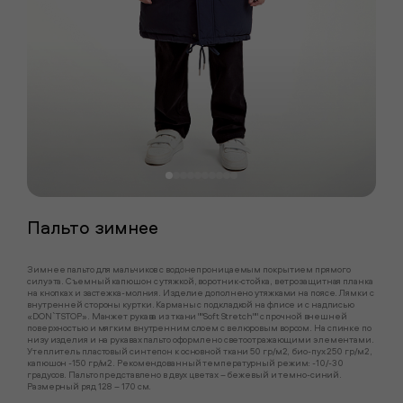
Пальто зимнее
Зимнее пальто для мальчиков с водонепроницаемым покрытием прямого
силуэта. Съемный капюшон с утяжкой, воротник-стойка, ветрозащитная планка
на кнопках и застежка-молния. Изделие дополнено утяжками на поясе. Лямки с
внутренней стороны куртки. Карманы с подкладкой на флисе и с надписью
«DON`T STOP». Манжет рукава из ткани ""Soft Stretch"" с прочной внешней
поверхностью и мягким внутренним слоем с велюровым ворсом. На спинке по
низу изделия и на рукавах пальто оформлено светоотражающими элементами.
Утеплитель пластовый синтепон к основной ткани 50 гр/м2, био-пух 250 гр/м2,
капюшон -150 гр/м2. Рекомендованный температурный режим: -10/-30
градусов. Пальто представлено в двух цветах – бежевый и темно-синий.
Размерный ряд 128 – 170 см.