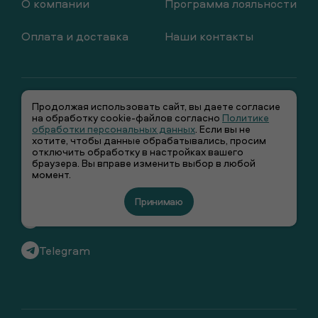
О компании
Программа лояльности
Оплата и доставка
Наши контакты
Продолжая использовать сайт, вы даете согласие
на обработку cookie-файлов согласно
Политике
обработки персональных данных
. Если вы не
хотите, чтобы данные обрабатывались, просим
отключить обработку в настройках вашего
+7 (495) 66-00-106
браузера. Вы вправе изменить выбор в любой
момент.
info@smenawear.ru
Принимаю
Вконтакте
Telegram