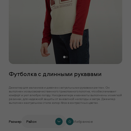
Футболка с длинными рукавами
Джемпер для мальчиков и девочек с актуальными рукавами реглан. Он
выполнен из высококачественного трикотажного полотна, что обеспечивает
комфорт и уют в любую погоду. Низ джемпера и манжеты выполнены из мягкой
резинки, для надежной защиты от внезапной непогоды и ветра. Джемпер
выполнен в актуальном стиле колор-блок в контрастных цветах.
Размер
Район
Избранное