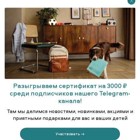
Разыгрываем сертификат на 3000 ₽
среди подписчиков нашего Telegram-
Куртка удлинённая (парка)
канала!
Там мы делимся новостями, новинками, акциями и
приятными подарками для вас и ваших детей
Участвовать →