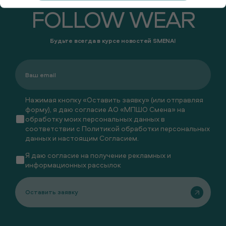
FOLLOW WEAR
Будьте всегда в курсе новостей SMENA!
Нажимая кнопку «Оставить заявку» (или отправляя
форму), я даю согласие АО «МПШО Смена» на
обработку моих персональных данных в
соответствии с
Политикой обработки персональных
данных
и настоящим
Согласием
.
Я даю
согласие
на получение рекламных и
информационных рассылок
Оставить заявку