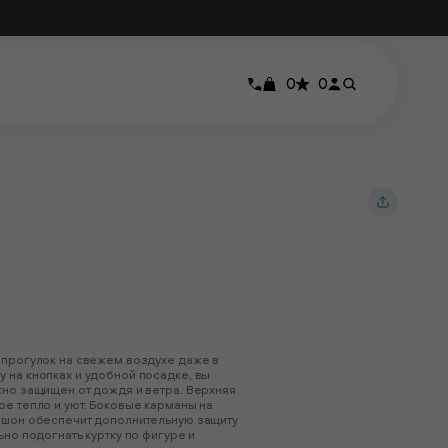
0
0
 прогулок на свежем воздухе даже в
 на кнопках и удобной посадке, вы
жно защищен от дождя и ветра. Верхняя
ое тепло и уют. Боковые карманы на
пюшон обеспечит дополнительную защиту
но подогнать куртку по фигуре и