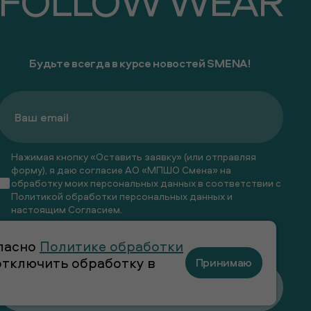
FOLLOW WEAR
Будьте всегда в курсе новостей SMENA!
Нажимая кнопку «Оставить заявку» (или отправляя
форму), я даю согласие АО «МПШО Смена» на
обработку моих персональных данных в соответствии с
Политикой обработки персональных данных
и
настоящим
Согласием
.
Я даю
согласие
на получение рекламных и
гласно
Политике обработки
информационных рассылок
 отключить обработку в
Принимаю
Оставить заявку