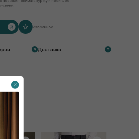
 позволят снимать куртку и носить ее
о-синий.
Избранное
еров
Доставка