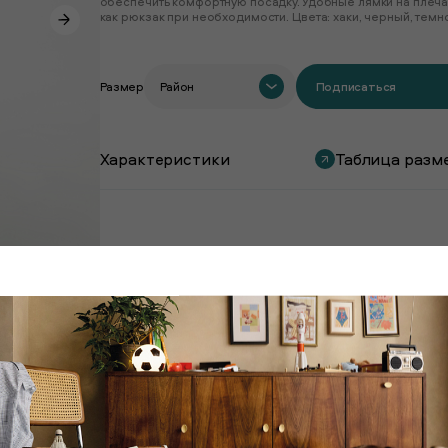
обеспечить комфортную посадку. Удобные лямки на плечах
как рюкзак при необходимости. Цвета: хаки, черный, темн
Размер
Район
Подписаться
Характеристики
Таблица разм
Покупают вместе с этим товаром