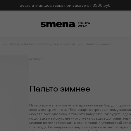
Бесплатная доставка при заказе от 3500 руб.
Коллекция Весна-Лето для мальчиков
Пальто зимнее
Артикул:
Пальто зимнее
Пальто для мальчиков — это идеальный выбор для долгих
холодное время года! Благодаря ветрозащитному клапану
можете быть уверены в том, что ваш ребенок будет наде
подкладка из искусственного меха создаст дополнительн
молнии позволят хранить мелкие вещи, а утепленный ка
от холода. Регулируемый шнур на кулиске позволит идеаль