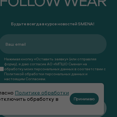
FOLLOW WEAR
Будьте всегда в курсе новостей SMENA!
Нажимая кнопку «Оставить заявку» (или отправляя
форму), я даю согласие АО «МПШО Смена» на
обработку моих персональных данных в соответствии с
Политикой обработки персональных данных
и
настоящим
Согласием
.
Я даю
согласие
на получение рекламных и
гласно
Политике обработки
информационных рассылок
 отключить обработку в
Принимаю
Оставить заявку