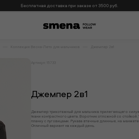
Бесплатная доставка при заказе от 3500 руб.
Коллекция Весна-Лето для мальчиков
Джемпер 2в1
Артикул: 15733
Джемпер 2в1
Джемпер трикотажный для мальчика прилегающего силуэ
ткани контрастного цвета. Воротник отложной со стойкой
планку с пуговицами. Рукава втачные длинные, на манжете
Отличный вариант на каждый день.