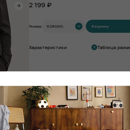
2 199 ₽
Размер
122/60(30)
В корзину
Характеристики
Таблица разм
Покупают вместе с этим товаром