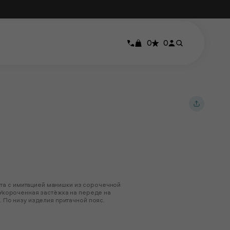
0
0
та с имитацией манишки из сорочечной
. Укороченная застёжка на переде на
. По низу изделия притачной пояс.