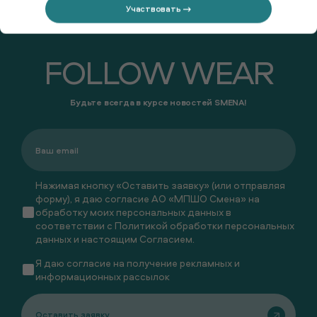
Участвовать →
FOLLOW WEAR
Будьте всегда в курсе новостей SMENA!
Нажимая кнопку «Оставить заявку» (или отправляя
форму), я даю согласие АО «МПШО Смена» на
обработку моих персональных данных в
соответствии с
Политикой обработки персональных
данных
и настоящим
Согласием
.
Я даю
согласие
на получение рекламных и
информационных рассылок
Оставить заявку