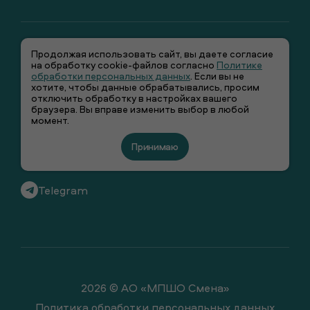
Продолжая использовать сайт, вы даете согласие
на обработку cookie-файлов согласно
Политике
обработки персональных данных
. Если вы не
хотите, чтобы данные обрабатывались, просим
отключить обработку в настройках вашего
+7 (495) 66-00-106
браузера. Вы вправе изменить выбор в любой
момент.
info@smenawear.ru
Принимаю
Вконтакте
Telegram
2026 © АО «МПШО Смена»
Политика обработки персональных данных