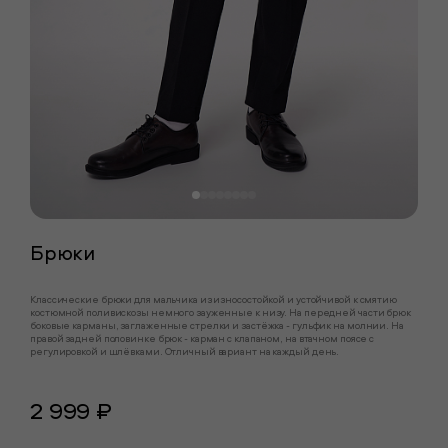
Брюки
Классические брюки для мальчика из износостойкой и устойчивой к смятию
костюмной поливискозы немного зауженные к низу. На передней части брюк
боковые карманы, заглаженные стрелки и застёжка - гульфик на молнии. На
правой задней половинке брюк - карман с клапаном, на втачном поясе с
регулировкой и шлёвками. Отличный вариант на каждый день.
2 999 ₽