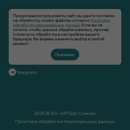
Продолжая использовать сайт, вы даете согласие
на обработку cookie-файлов согласно
Политике
обработки персональных данных
. Если вы не
хотите, чтобы данные обрабатывались, просим
отключить обработку в настройках вашего
+7 (495) 66-00-106
браузера. Вы вправе изменить выбор в любой
момент.
info@smenawear.ru
Принимаю
Вконтакте
Telegram
2026 © АО «МПШО Смена»
Политика обработки персональных данных