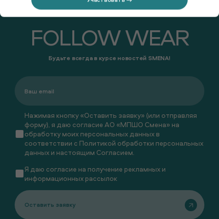
FOLLOW WEAR
Будьте всегда в курсе новостей SMENA!
Нажимая кнопку «Оставить заявку» (или отправляя
форму), я даю согласие АО «МПШО Смена» на
обработку моих персональных данных в
соответствии с
Политикой обработки персональных
данных
и настоящим
Согласием
.
Я даю
согласие
на получение рекламных и
информационных рассылок
Оставить заявку