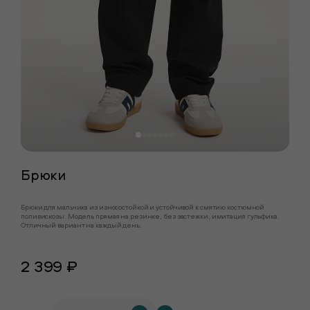
Брюки
Брюки для мальчика из износостойкой и устойчивой к смятию костюмной
поливискозы. Модель прямая на резинке, без застежки, имитация гульфика.
Отличный вариант на каждый день.
2 399 ₽