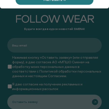
FOLLOW WEAR
Будьте всегда в курсе новостей SMENA!
Нажимая кнопку «Оставить заявку» (или отправляя
форму), я даю согласие АО «МПШО Смена» на
обработку моих персональных данных в
соответствии с
Политикой обработки персональных
данных
и настоящим
Согласием
.
Я даю
согласие
на получение рекламных и
информационных рассылок
Оставить заявку