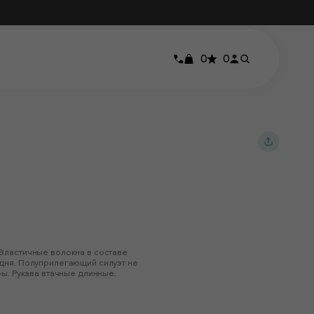
0
0
Эластичные волокна в составе
дня. Полуприлегающий силуэт не
ы. Рукава втачные длинные.