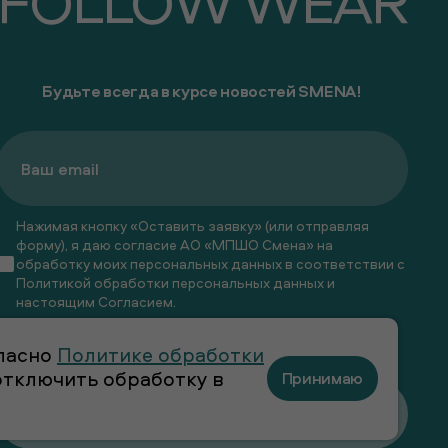
FOLLOW WEAR
Будьте всегда в курсе новостей SMENA!
Нажимая кнопку «Оставить заявку» (или отправляя
форму), я даю согласие АО «МПШО Смена» на
обработку моих персональных данных в соответствии с
Политикой обработки персональных данных
и
настоящим
Согласием
.
Я даю
согласие
на получение рекламных и
гласно
Политике обработки
информационных рассылок
 отключить обработку в
Принимаю
Оставить заявку