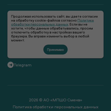
Продолжая использовать сайт, вы даете согласие
на обработку cookie-файлов согласно
Политике
обработки персональных данных
. Если вы не
хотите, чтобы данные обрабатывались, просим
отключить обработку в настройках вашего
+7 (495) 66-00-106
браузера. Вы вправе изменить выбор в любой
момент.
info@smenawear.ru
Принимаю
Вконтакте
Telegram
2026 © АО «МПШО Смена»
Политика обработки персональных данных