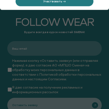
Участвовать →
FOLLOW WEAR
Будьте всегда в курсе новостей SMENA!
Нажимая кнопку «Оставить заявку» (или отправляя
форму), я даю согласие АО «МПШО Смена» на
обработку моих персональных данных в
соответствии с
Политикой обработки персональных
данных
и настоящим
Согласием
.
Я даю
согласие
на получение рекламных и
информационных рассылок
Оставить заявку